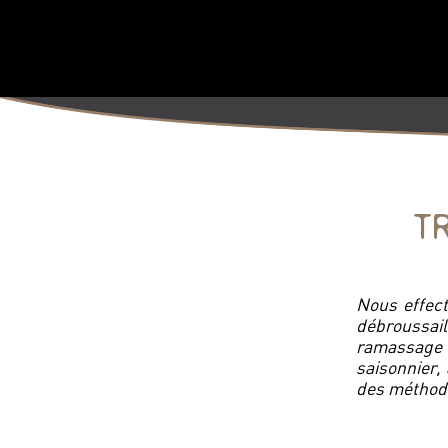
T
Nous effect
débroussai
ramassage 
saisonnier,
des méthode