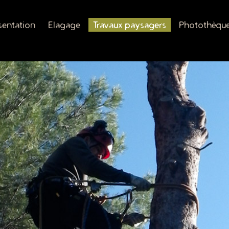
sentation
Elagage
Travaux paysagers
Photothèqu